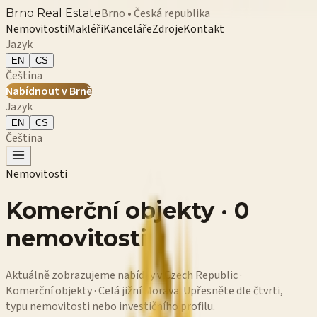
Brno • Česká republika
Brno Real Estate
Nemovitosti
Makléři
Kanceláře
Zdroje
Kontakt
Jazyk
EN
CS
Čeština
Nabídnout v Brně
Jazyk
EN
CS
Čeština
Nemovitosti
Komerční objekty · 0
nemovitosti
Aktuálně zobrazujeme nabídky v Czech Republic ·
Komerční objekty · Celá jižní Morava. Upřesněte dle čtvrti,
typu nemovitosti nebo investičního profilu.