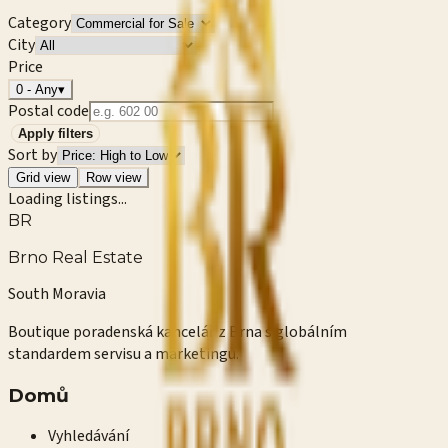
Category
City
Price
0 - Any
▾
Postal code
Apply filters
Sort by
Grid view
Row view
Loading listings...
BR
Brno Real Estate
South Moravia
Boutique poradenská kancelář z Brna s globálním
standardem servisu a marketingu.
Domů
Vyhledávání